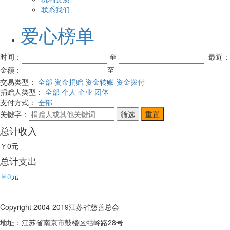
联系我们
爱心榜单
时间：
至
最近
金额：
至
交易类型：
全部
资金捐赠
资金转账
资金拨付
捐赠人类型：
全部
个人
企业
团体
支付方式：
全部
关键字：
总计收入
￥0
元
总计支出
￥0
元
Copyright 2004-2019江苏省慈善总会
地址：江苏省南京市鼓楼区牯岭路28号