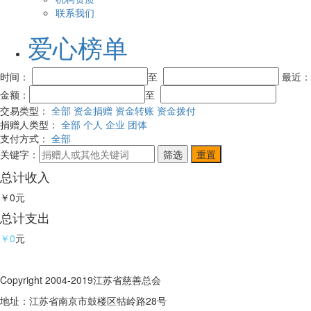
联系我们
爱心榜单
时间：
至
最近
金额：
至
交易类型：
全部
资金捐赠
资金转账
资金拨付
捐赠人类型：
全部
个人
企业
团体
支付方式：
全部
关键字：
总计收入
￥0
元
总计支出
￥0
元
Copyright 2004-2019江苏省慈善总会
地址：江苏省南京市鼓楼区牯岭路28号