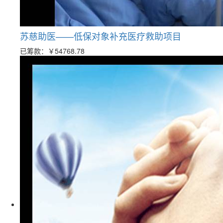
苏慈助医——低保对象补充医疗救助项目
已筹款：
￥54768.78