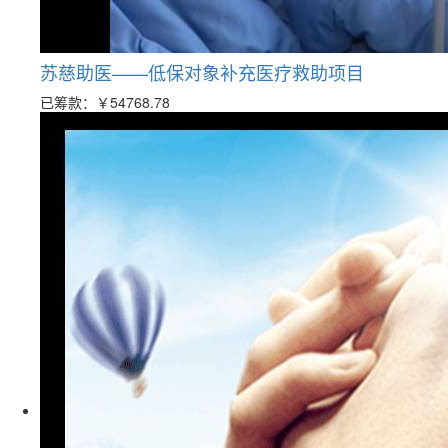
苏慈助医——低保对象补充医疗救助项目
已筹款：
￥54768.78