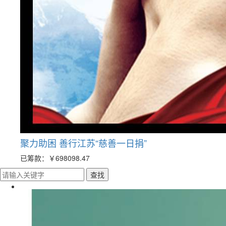
聚力助困 善行江苏“慈善一日捐”
已筹款：
￥698098.47