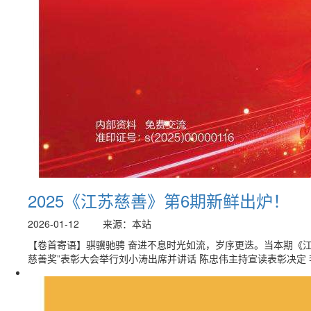
2025《江苏慈善》第6期新鲜出炉！
2026-01-12
来源：本站
【卷首寄语】骐骥驰骋 奋进不息时光如流，岁序更迭。当本期《
慈善奖”表彰大会举行刘小涛出席并讲话 陈忠伟主持宣读表彰决定 李.