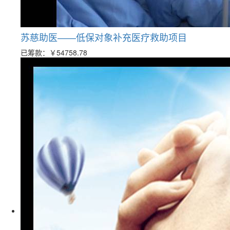
苏慈助医——低保对象补充医疗救助项目
已筹款：
￥54758.78