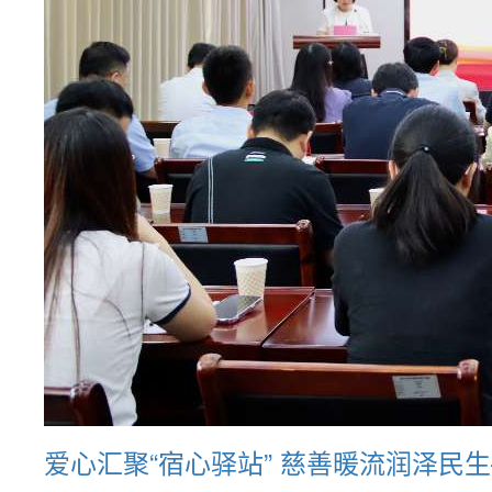
爱心汇聚“宿心驿站” 慈善暖流润泽民