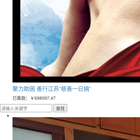
聚力助困 善行江苏“慈善一日捐”
已筹款：
￥698097.47