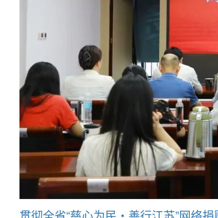
贯彻全省“慈心为民・善行江苏”网络