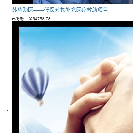
苏慈助医——低保对象补充医疗救助项目
已筹款：
￥54758.78