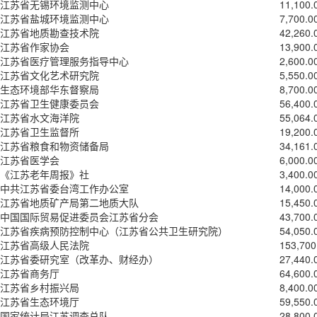
江苏省无锡环境监测中心
11,100.
江苏省盐城环境监测中心
7,700.0
江苏省地质勘查技术院
42,260.
江苏省作家协会
13,900.
江苏省医疗管理服务指导中心
2,600.0
江苏省文化艺术研究院
5,550.0
生态环境部华东督察局
8,700.0
江苏省卫生健康委员会
56,400.
江苏省水文海洋院
55,064.
江苏省卫生监督所
19,200.
江苏省粮食和物资储备局
34,161.
江苏省医学会
6,000.0
《江苏老年周报》社
3,400.0
中共江苏省委台湾工作办公室
14,000.
江苏省地质矿产局第二地质大队
15,450.
中国国际贸易促进委员会江苏省分会
43,700.
江苏省疾病预防控制中心（江苏省公共卫生研究院）
54,050.
江苏省高级人民法院
153,700
江苏省委研究室（改革办、财经办）
27,440.
江苏省商务厅
64,600.
江苏省乡村振兴局
8,400.0
江苏省生态环境厅
59,550.
国家统计局江苏调查总队
28,800.