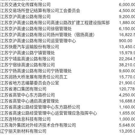
江苏交通文化传媒有限公司
6,000.0
江苏交易场所登记结算有限公司工会委员会
4,500.0
江苏京沪高速公路有限公司
9,200.0
江苏京沪高速公路有限公司高速公路改扩建工程建设指挥部
1,880.0
江苏京沪高速公路有限公司徐宿管理处
6,150.0
江苏京沪高速公路有限公司扬州管理处（宿扬高速）
16,822.
江苏京沪高速公路有限公司运营管理中心
900.00
江苏快鹿汽车运输股份有限公司
13,450.
江苏宁沪高速公路宁镇管理处
15,979.
江苏宁靖盐高速公路有限公司
22,264.
江苏宁宿徐高速公路有限公司
38,210.
江苏宁扬高速公路有限公司宁扬管理处
9,600.0
江苏润扬大桥发展有限责任公司员工
15,770.
江苏省地方志编纂委员会办公室
21,900.
江苏省港口集团有限公司
120,778
江苏省高管中心东方路桥公司
4,250.0
江苏省高管中心通启高速管理处
16,688.
江苏省高速公路经营管理中心东方路桥公司
1,160.0
江苏省高速公路经营管理中心运营管理应急指挥中心
1,655.0
江苏连特信息科技有限公司
1,000.0
江苏海外集团对外经济技术合作有限公司
5,648.0
辽宁丽天新材料有限公司
13,205.