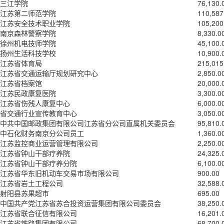
三江学院
76,130.
江苏第二师范学院
110,587
江苏安全技术职业学院
105,200
南京森林警察学院
8,330.0
徐州机电技师学院
45,100.
扬州生活科技学校
10,900.
江苏省体育局
215,015
江苏省交通运输厅规划研究中心
2,850.0
江苏省档案馆
20,000.
江苏民政康复医院
3,300.0
江苏省伤残人康复中心
6,000.0
省交通行业宣传教育中心
3,050.0
中共中国邮政集团有限公司江苏省分公司直属机关委员会
95,810.
中石化财务南京分公司员工
1,360.0
江苏监控商业运营管理有限公司
2,250.0
江苏省钟山干部疗养院
24,325.
江苏省钟山干部疗养分院
6,100.0
江苏省华东旧机动车交易市场有限公司
900.00
江苏省岩土工程公司
32,588.
射阳县苏果超市
695.00
中国共产党江苏省苏合投资运营集团有限公司委员会
38,250.
江苏省联合征信有限公司
16,201.
江苏省铁路集团有限公司
68,700.