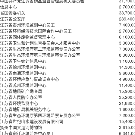
中国共产党江苏省药品监督管理局机关委员会
31,700.
信息中心
2,700.0
省国资委机关
38,700.
江苏省公安厅
289,400
江苏省泰州环境监测中心员工
7,400.0
江苏省环境经济技术国际合作中心员工
2,700.0
江苏省固体废物监督管理中心
6,100.0
江苏省卫生和计划生育委员会人才服务中心
3,300.0
江苏省生态环境厅第二环境监察专员办公室
7,000.0
江苏省生态环境厅第三环境监察专员办公室
8,300.0
江苏省卫生统计信息中心
1,100.0
江苏省徐州环境监测中心
14,300.
江苏省南通环境监测中心
9,600.0
江苏省环境应急与事故调查中心
4,900.0
江苏省苏州环境监测中心
11,400.
江苏省地质矿产勘查局
15,900.
江苏省人民防空办公室
35,200.
江苏省环境监测中心
21,880.
江苏省地矿局机关服务中心
1,600.0
江苏省生态环境厅第四环境监察专员办公室
7,200.0
江苏省世纪山水建设发展有限公司
15,400.
扬州中国大运河博物馆
3,615.0
江苏省宿迁环境监督中心员工
6,341.0