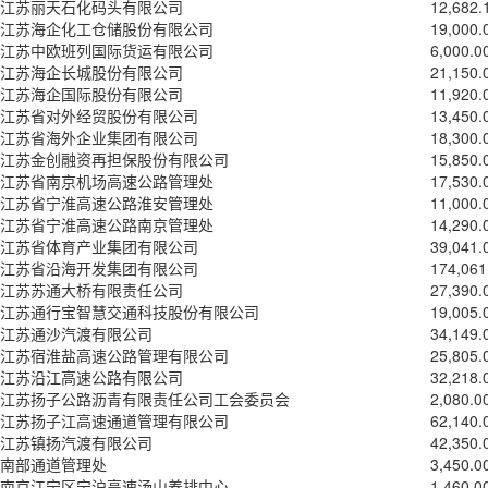
江苏丽天石化码头有限公司
12,682.
江苏海企化工仓储股份有限公司
19,000.
江苏中欧班列国际货运有限公司
6,000.0
江苏海企长城股份有限公司
21,150.
江苏海企国际股份有限公司
11,920.
江苏省对外经贸股份有限公司
13,450.
江苏省海外企业集团有限公司
18,300.
江苏金创融资再担保股份有限公司
15,850.
江苏省南京机场高速公路管理处
17,530.
江苏省宁淮高速公路淮安管理处
11,000.
江苏省宁淮高速公路南京管理处
14,290.
江苏省体育产业集团有限公司
39,041.
江苏省沿海开发集团有限公司
174,061
江苏苏通大桥有限责任公司
27,390.
江苏通行宝智慧交通科技股份有限公司
19,005.
江苏通沙汽渡有限公司
34,149.
江苏宿淮盐高速公路管理有限公司
25,805.
江苏沿江高速公路有限公司
32,218.
江苏扬子公路沥青有限责任公司工会委员会
2,080.0
江苏扬子江高速通道管理有限公司
62,140.
江苏镇扬汽渡有限公司
42,350.
南部通道管理处
3,450.0
南京江宁区宁沪高速汤山养排中心
1,460.0