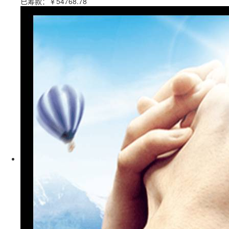
已筹款：
￥54768.78