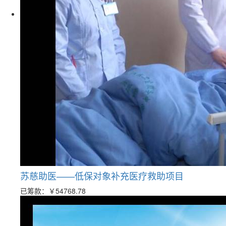
苏慈助医——低保对象补充医疗救助项目
已筹款：
￥54768.78