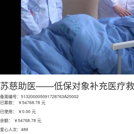
苏慈助医——低保对象补充医疗
备案编号：513200005091728763A25002
已筹款：
￥54768.78
元
已使用：
￥0.00
元
余额：
￥54768.78
元
爱心人次：489