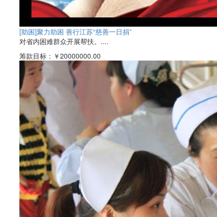
[助困]
聚力助困 善行江苏“慈善一日捐”
对省内困难群众开展帮扶。....
筹款目标：
￥20000000.00