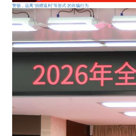
警惕，远离“捐赠返利”等形式 的诈骗行为