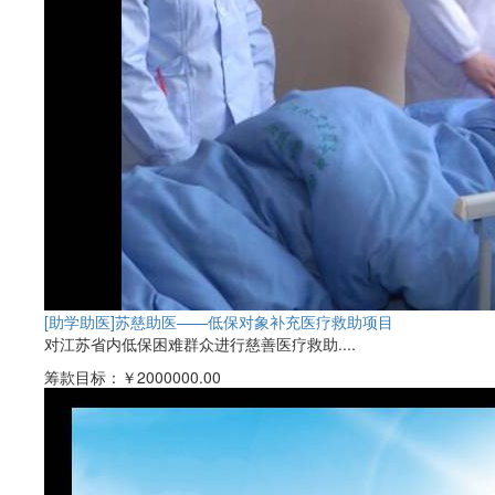
[助学助医]
苏慈助医——低保对象补充医疗救助项目
对江苏省内低保困难群众进行慈善医疗救助....
筹款目标：
￥2000000.00