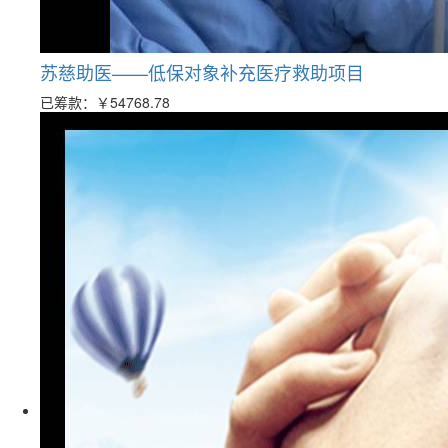
苏慈助医——低保对象补充医疗救助项目
已筹款：
￥54768.78