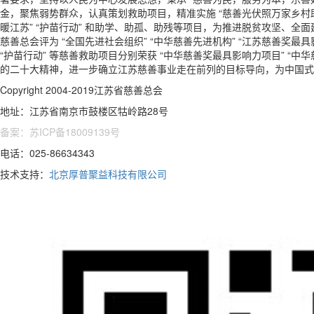
金，聚焦弱势群众，认真策划救助项目，精准实施 “慈善光伏照万家乡村助困”
暖江苏” “护苗行动” 和助学、助孤、助残等项目，为推进脱贫攻坚、
慈善总会评为 “全国先进社会组织” “中华慈善先进机构” “江苏慈善奖最
“护苗行动” 等慈善救助项目分别荣获 “中华慈善奖最具影响力项目” “中
的二十大精神，进一步确立江苏慈善事业走在前列的目标导向，为中国式
Copyright 2004-2019江苏省慈善总会
地址：江苏省南京市鼓楼区牯岭路28号
备案：苏ICP备18009139号
电话：025-86634343
技术支持：
北京厚普聚益科技有限公司