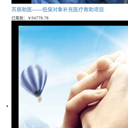
苏慈助医——低保对象补充医疗救助项目
已筹款：
￥54778.78