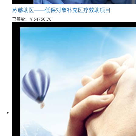
苏慈助医——低保对象补充医疗救助项目
已筹款：
￥54758.78