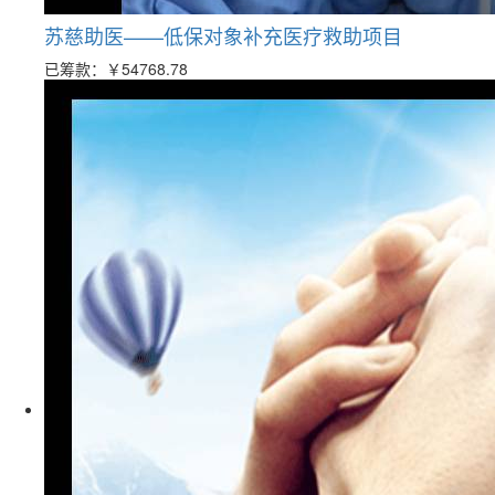
苏慈助医——低保对象补充医疗救助项目
已筹款：
￥54768.78