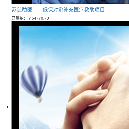
苏慈助医——低保对象补充医疗救助项目
已筹款：
￥54778.78