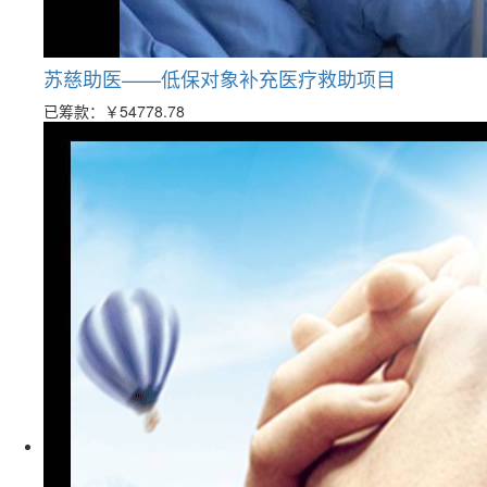
苏慈助医——低保对象补充医疗救助项目
已筹款：
￥54778.78