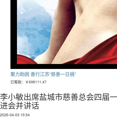
聚力助困 善行江苏“慈善一日捐”
已筹款：
￥698111.47
李小敏出席盐城市慈善总会四届
进会并讲话
2026-04-03 15:54