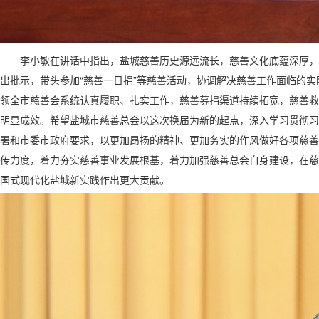
李小敏在讲话中指出，盐城慈善历史源远流长，慈善文化底蕴深厚，
出批示，带头参加“慈善一日捐”等慈善活动，协调解决慈善工作面临的实
领全市慈善会系统认真履职、扎实工作，慈善募捐渠道持续拓宽，慈善救
明显成效。希望盐城市慈善总会以这次换届为新的起点，深入学习贯彻习
署和市委市政府要求，以更加昂扬的精神、更加务实的作风做好各项慈善
传力度，着力夯实慈善事业发展根基，着力加强慈善总会自身建设，在慈
国式现代化盐城新实践作出更大贡献。