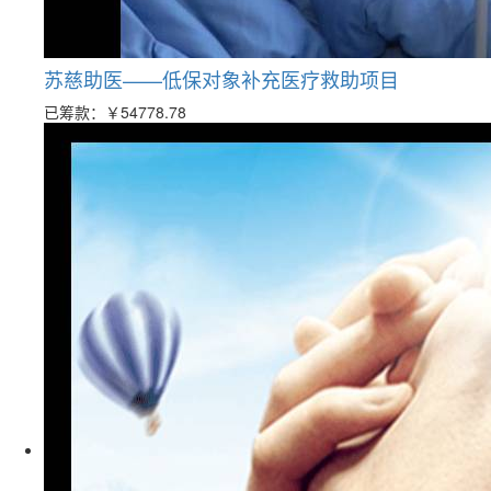
苏慈助医——低保对象补充医疗救助项目
已筹款：
￥54778.78