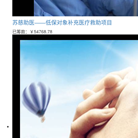
苏慈助医——低保对象补充医疗救助项目
已筹款：
￥54768.78