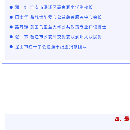
● 邓 红 淮安市洪泽区高良涧小学副校长
● 田士华 盐城世华爱心公益慈善服务中心会长
● 路丹瑞 美国马里兰大学公共政策专业在读博士
● 张 苏 镇江市公安局交警支队润州大队民警
● 昆山市红十字会造血干细胞捐献团队
四、最