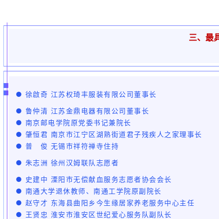
三、最
● 徐啟奇 江苏权琦丰服装有限公司董事长
● 鲁仲清 江苏金鼎电器有限公司董事长
● 南京邮电学院原党委书记兼院长
● 肇恒君 南京市江宁区湖熟街道君子残疾人之家理事长
● 普 俊 无锡市祥符禅寺住持
● 朱志洲 徐州汉姆联队志愿者
● 史建中 溧阳市无偿献血服务志愿者协会会长
● 南通大学退休教师、南通工学院原副院长
● 赵守才 东海县曲阳乡今生缘居家养老服务中心主任
● 王贤忠 淮安市淮安区世纪爱心服务队副队长