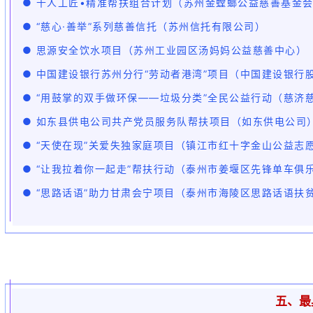
● 千人工匠•精准帮扶组合计划（苏州金螳螂公益慈善基金
● “慈心·善举”系列慈善信托（苏州信托有限公司）
● 思源安全饮水项目（苏州工业园区汤妈妈公益慈善中心）
● 中国建设银行苏州分行“劳动者港湾”项目（中国建设银行
● “用鼓掌的双手做环保——垃圾分类”全民公益行动（慈济
● 如东县供电公司共产党员服务队帮扶项目（如东供电公司
● “天使在现”关爱失独家庭项目（镇江市红十字金山公益志
● “让我拉着你一起走”帮扶行动（泰州市姜堰区先锋单车俱
● “思路话语”助力甘肃会宁项目（泰州市海陵区思路话语扶
五、最