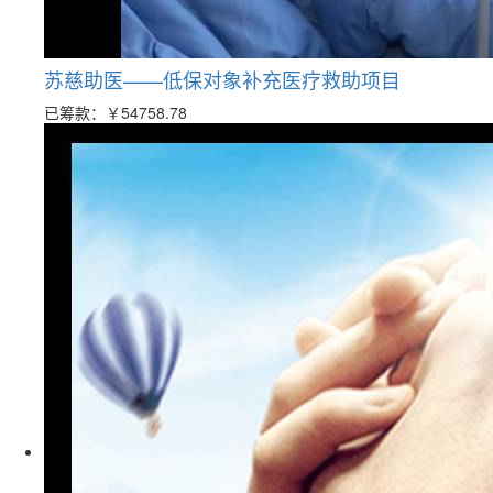
苏慈助医——低保对象补充医疗救助项目
已筹款：
￥54758.78