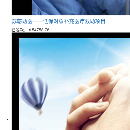
苏慈助医——低保对象补充医疗救助项目
已筹款：
￥54758.78