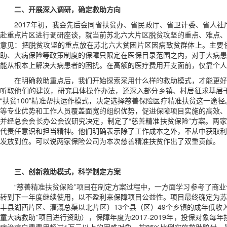
二、开展深入调研，确定救助方向
2017年初，我会先后会同省扶贫办、省民政厅、省卫计委、省人
赴重点片区进行调研座谈，就当前苏北六大片区脱贫攻坚的重点、难点、
意见：把脱贫攻坚的重点放在苏北六大贫困片区因病致贫群体上。主要依
助、大病保险等政策制度的保障只限定在医保目录范围之内，对于大病患
能从根本上解决大病患者的困扰。在高额的医疗费用开支面前，仅靠个人
在明确救助重点后，我们开始探索采用什么样的救助模式，才能更好
听取他们的建议，研究具体操作办法，还深入部分乡镇、村居征求基层
“扶贫100”精准帮扶运作模式，决定选择慈善保险医疗精准扶贫这一
等专业优势和工作人员覆盖面宽的组织优势，促进保障项目实施的高效、
并经总会会长办公会议研究决定，制定了“慈善精准扶贫保险”方案。两
代责任意识和担当精神。他们明确表示除了工作成本之外，不从中获取利
发放到位。可以说两家保险公司为本次慈善精准扶贫作出了双重贡献。
三、创新救助模式，科学制定方案
“慈善精准扶贫保险”项目在制定方案过程中，一方面学习参考了商
转到下一年度继续使用，以不盈利来保障项目公益性。项目最终确定为苏
丰县湖西片区、灌溉总渠以北片区）13个县（区）49个乡镇的成年低收
童大病救助”项目进行资助），保障年度为2017-2019年，投保对象