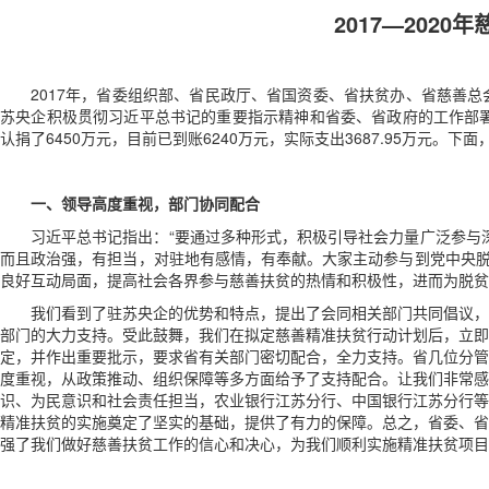
2017—202
2017年，省委组织部、省民政厅、省国资委、省扶贫办、省慈善
苏央企积极贯彻习近平总书记的重要指示精神和省委、省政府的工作部署
认捐了6450万元，目前已到账6240万元，实际支出3687.95万元
一、领导高度重视，部门协同配合
习近平总书记指出：“要通过多种形式，积极引导社会力量广泛参与
而且政治强，有担当，对驻地有感情，有奉献。大家主动参与到党中央脱
良好互动局面，提高社会各界参与慈善扶贫的热情和积极性，进而为脱贫攻坚
我们看到了驻苏央企的优势和特点，提出了会同相关部门共同倡议，
部门的大力支持。受此鼓舞，我们在拟定慈善精准扶贫行动计划后，立即
定，并作出重要批示，要求省有关部门密切配合，全力支持。省几位分管
度重视，从政策推动、组织保障等多方面给予了支持配合。让我们非常感
识、为民意识和社会责任担当，农业银行江苏分行、中国银行江苏分行等
精准扶贫的实施奠定了坚实的基础，提供了有力的保障。总之，省委、省
强了我们做好慈善扶贫工作的信心和决心，为我们顺利实施精准扶贫项目