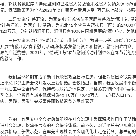
接，将扶贫数据库内持续监测的已脱贫人员及暂未脱贫人员纳入保障范围。通
元。保障政策仍为个人2020年度自费医疗费用达到1万元以上部分，按照
二是实施“让善汇流、为家充电”江苏省贫困家庭慈善救助“家电包
“让善汇流、为家充电”活动，为苏北12个省重点帮扶县（区）的240
120万元，分别认捐泗阳县、泗洪县各1000户困难家庭的“家电包”
三是实施2021年“情暖江苏”春节慰问活动。为进一步关心困难群众春
开展“情暖江苏”春节慰问活动,积极募集慰问资金和物资，慰问困难群
界的广泛赞誉。2021年，“情暖江苏”春节慰问活动计划继续在春节前
的慰问工作。
我们虽然如期完成了新时代脱贫攻坚目标任务，但相对贫困将长期存
近平总书记主持会议并发表重要讲话。会议指出，当前，我国发展不平衡
十九届五中全会精神，保持帮扶政策总体稳定，严格落实“四个不摘”要求
季度末，全省还有城乡低保对象45.16万户78.45万人，占户籍人口1%，
病、因残、因发生突发事件而致贫返贫的困难家庭。
党的十九届五中全会对慈善组织在社会治理中发挥积极作用作了明确
进社会治理，构建多层次的社会保障体系。前不久，习近平总书记视察江
发展格局上争做示范，在率先实现社会主义现代化上走在前列。总书记的