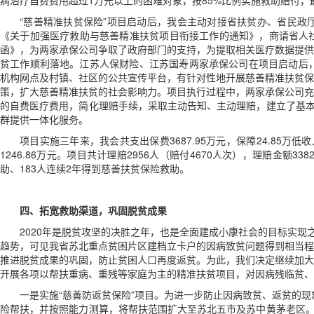
病治疗自费费用超过1万元以上的困难对象，按85%比例实施救助赔付，
“慈善精准扶贫保险”项目启动后，我会主动对接省扶贫办、省民政
《关于加强医疗救助与慈善精准扶贫项目衔接工作的通知》，商请省人
函》，为两家承保公司争取了政府部门的支持，为提取相关医疗数据提供
贫工作顺利落地。江苏人保财险、江苏国寿两家承保公司在项目启动后，印
机构网点及村镇、社区的公共宣传平台，有针对性地开展慈善精准扶贫保
策，扩大慈善精准扶贫的社会影响力。项目执行过程中，两家承保公司充
的自费医疗费用，简化理赔手续，采取主动告知、主动理赔，建立了基本
群提供一体化服务。
项目实施三年来，我会共支出保费3687.95万元，保障24.85万低收入人
1246.86万元。项目共计理赔2956人（赔付4670人次），理赔金额3
助、183人连续2年得到慈善扶贫保险救助。
四、拓宽救助渠道，巩固脱贫成果
2020年是脱贫攻坚的决胜之年，也是全面建成小康社会的目标实现
趋势，可见我省苏北重点贫困片区建档立卡户的因病致贫问题得到相当程
推进脱贫成果的巩固，防止贫困人口再度返贫。为此，我们决定继续加大
开展各项以帮扶重病、重残等家庭为主的精准扶贫项目，对因病残临贫、
一是实施“慈善防返贫保险”项目。为进一步防止因病致贫、返贫的现
险帮扶，并按照能力测算，将帮扶范围扩大至苏北五市及苏中黄茅老区。