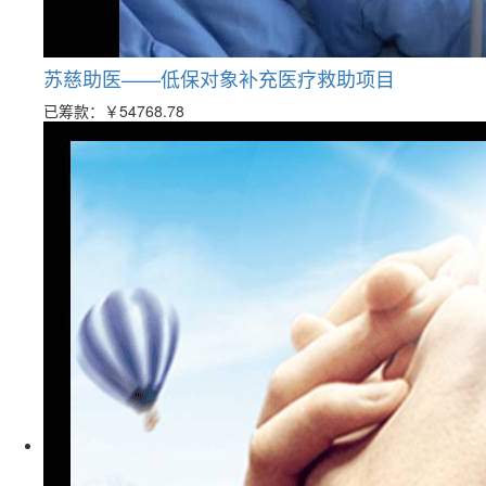
苏慈助医——低保对象补充医疗救助项目
已筹款：
￥54768.78